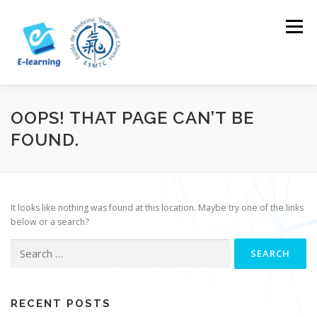
Skip
to
Menu
content
HOME
CONTACTOS
LOG IN
OOPS! THAT PAGE CAN’T BE
FOUND.
It looks like nothing was found at this location. Maybe try one of the links
below or a search?
Search
for:
RECENT POSTS