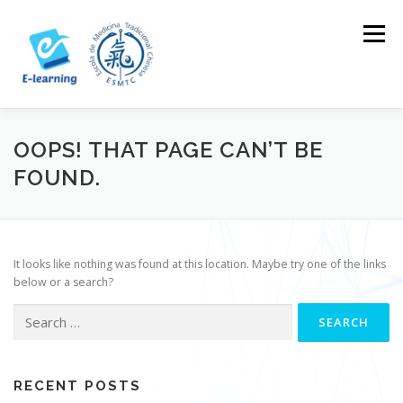
Skip
to
Menu
content
HOME
CONTACTOS
LOG IN
OOPS! THAT PAGE CAN’T BE
FOUND.
It looks like nothing was found at this location. Maybe try one of the links
below or a search?
Search
for:
RECENT POSTS