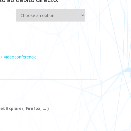
o ao debito directo.
 + Videoconferencia
 Explorer, Firefox, … )