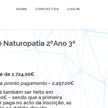
HOME
CONTACTOS
LOG IN
e Naturopatia 2ºAno 3ª
 é de
2.724,00€
 a
pronto pagamento
– 2.497,00€
 também ser feito em
00€ – sendo que a primeira
 paga no acto da inscrição, as