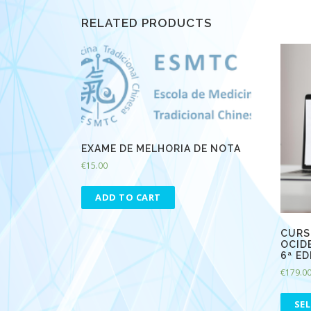
RELATED PRODUCTS
EXAME DE MELHORIA DE NOTA
€
15.00
ADD TO CART
CURS
OCID
6ª E
€
179.0
SE