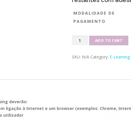
restantes com adesã
MODALIDADE DE
PAGAMENTO
Curso
ADD TO CART
Geral
de
SKU:
N/A
Category:
E-Learning
Naturopatia
2ºAno
3ª
Edição
quantity
ning deverão:
ligação à Internet e um browser (exemplos: Chrome, Internet
 utilizador