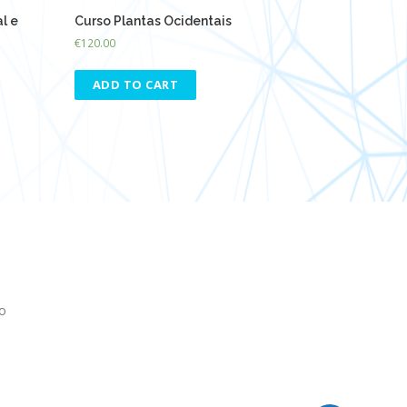
l e
Curso Plantas Ocidentais
€
120.00
ADD TO CART
o