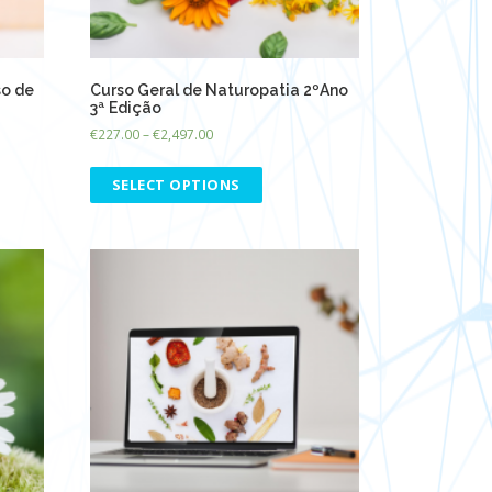
so de
Curso Geral de Naturopatia 2ºAno
3ª Edição
€
227.00
–
€
2,497.00
SELECT OPTIONS