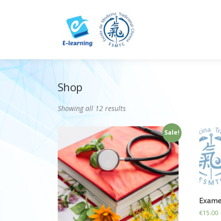
Skip
to
content
Shop
Showing all 12 results
Sale!
Exame
€
15.00