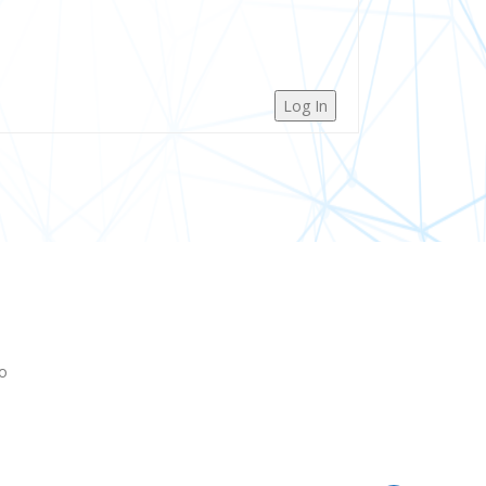
Log In
o