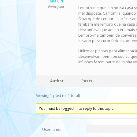
Ana Cid
Participant
Lembro-me que em nossa casa sem
mal disposta. Camomila, quando o
O xarope de cenoura e açúcar ama
também me lembro que na casa da
desconfiava que aquilo era mais 
Lembro-me também de conversas c
assado para curar feridas por ex
Utilizo as plantas para alimentaç
desenvolvam bem (ou sou eu que n
infusões fazem parte da minha vi
Author
Posts
Viewing 1 post (of 1 total)
You must be logged in to reply to this topic.
Username: