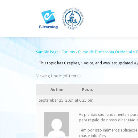
Skip
to
content
Sample Page
›
Forums
›
Curso de Fitoterapia Ocidental e O
This topic has 0 replies, 1 voice, and was last updated
4 
Viewing 1 post (of 1 total)
Author
Posts
September 25, 2021 at 6:25 pm
As plantas são fundamentais para
para regalo do nosso olhar.Não
Têm por isso inúmeros aplicaçõe
chás e infusões.