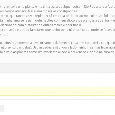
pre havia uma planta e mezinha para qualquer coisa – São Roberto e a “dolc
s nervos atacava. Mel e limão para as constipações.
relo, que tantas vezes repliquei cá em casa para dar ao meu filho…as folhas
 minha ama se faziam defumações com eucalipto e de o andar a apanhar – el
relacionado com o afastar de outros males e energias 
om avós e outros familiares que tenho pena não ter fixado, onde se falava
emplo.
ão, infusões e menos a nível ornamental. A minha casa tem características que
ão sei cuidar delas). Uso infusões e não vou a lado nenhum sem as levar at
da e vejo as plantas como um excelente aliado à prevenção e apoio na cura de