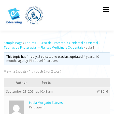
Skip
to
Menu
content
HOME
CONTACTOS
LOG IN
Sample Page
›
Forums
›
Curso de Fitoterapia Ocidental e Oriental
›
Teorias da Fitoterapia I – Plantas Medicinais Ocidentais
›
aula 1
This topic has 1 reply, 2 voices, and was last updated
4 years, 10
months ago
by
raquel.fmarques
.
Viewing 2 posts - 1 through 2 (of 2 total)
Author
Posts
September 21, 2021 at 10:43 am
#13616
Paula Morgado Esteves
Participant