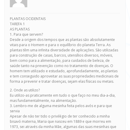
PLANTAS OCIDENTAIS
TAREFA 1
AS PLANTAS
1. Para que servem?
Desde a origem dos tempos que as plantas são absolutamente
vitais para o Homem e para o equilíbrio do planeta Terra. As
plantas têm uma infinita diversidade de aplicações. São utilizadas
para construção de casas, barcos, utensílios diversos, móveis,
bem como para a alimentação, para cuidados de beleza, de
saúde tanto na prevenção como no tratamento de doenças. O
homem tem utilizado e estudado, aprofundadamente, as plantas
e tem conseguido aproveitar as suas propriedades medicinais de
forma a prevenir e tratar doenças, sejam elas físicas ou metais.
2. Onde as utilizo?
Eu utilizo-as praticamente em tudo o que faço no meu dia-a-dia,
mas fundamentalmente, na alimentação.
3. Lembro-me de alguma mesinha feita pelos avós e para que
servia
Apesar de não ter tido o privilégio de ter conhecido a minha
bisavó materna, Maria que nasceu em 1889 e que morreu em
1973, sei através da minha Mãe, algumas das suas mesinhas que