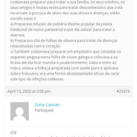
costumava preparar para tratar a sua família, os seus vizinhos, os
seus amigos e muitas vezes para tratar desconhecidos que a ela
recorriam à procura de alivio das suas dores e doenças, então
escolhi estas 3:
a) Preparava Infusão de pulitária (Nome popular da planta
medicinal de nome parietária) e que ela utilizar para tratar a
diarreia,
b) Preparava chá de folhas de oliveira para tratar de doenças
relacionadas com o coração
c) Também costumava preparar um emplastro que consistia no
seguinte: pegava numa folha de couve galega e colocava-a na
brasa até ela ficar murcha e posteriormente, batia-a entre as
mãos, untava a folha já preparada com azeite puro e aplicava
sobre frúnculos, era uma forma absolutamente eficaz de curar
este tipo de infeções cutâneas.
April 13, 2022 at 2:05 pm
#25373
Dulce Canivari
Participant
Olá