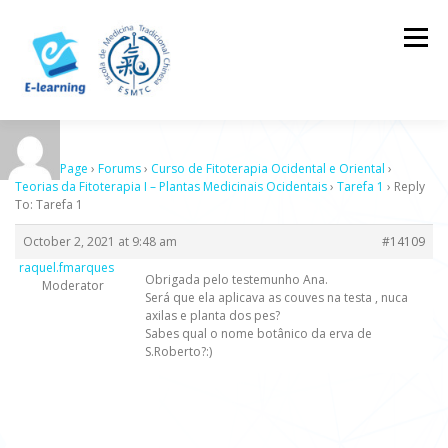
Skip
to
Menu
content
HOME
CONTACTOS
LOG IN
Sample Page
›
Forums
›
Curso de Fitoterapia Ocidental e Oriental
›
Teorias da Fitoterapia I – Plantas Medicinais Ocidentais
›
Tarefa 1
›
Reply
To: Tarefa 1
October 2, 2021 at 9:48 am
#14109
raquel.fmarques
Obrigada pelo testemunho Ana.
Moderator
Será que ela aplicava as couves na testa , nuca
axilas e planta dos pes?
Sabes qual o nome botânico da erva de
S.Roberto?:)