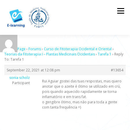
Skip
to
Menu
content
HOME
CONTACTOS
LOG IN
Sample Page
›
Forums
›
Curso de Fitoterapia Ocidental e Oriental
›
Teorias da Fitoterapia I – Plantas Medicinais Ocidentais
›
Tarefa 1
›
Reply
To: Tarefa 1
September 22, 2021 at 12:08 pm
#13654
sonia scholz
Rui Aguiar gostei das tuas respostas, mas quero
Participant
anotar que o azeite é ótimo se utilizado em crú,
pois quando aquecido rapidamente se torna
inflamatório e em trans fat.
o gengibre ótimo, mas não para toda a gente
com tanta frequência =)