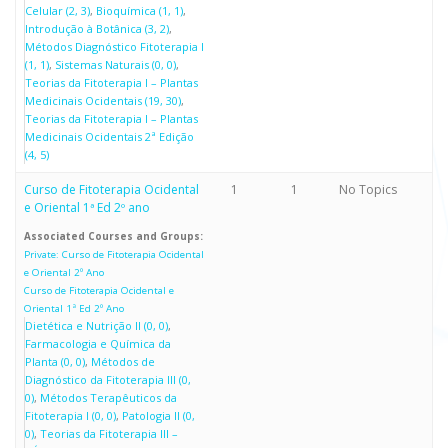
Celular (2, 3)
Bioquímica (1, 1)
Introdução à Botânica (3, 2)
Métodos Diagnóstico Fitoterapia I
(1, 1)
Sistemas Naturais (0, 0)
Teorias da Fitoterapia I – Plantas
Medicinais Ocidentais (19, 30)
Teorias da Fitoterapia I – Plantas
Medicinais Ocidentais 2ª Edição
(4, 5)
Curso de Fitoterapia Ocidental
1
1
No Topics
e Oriental 1ª Ed 2º ano
Associated Courses and Groups:
Private: Curso de Fitoterapia Ocidental
e Oriental 2º Ano
Curso de Fitoterapia Ocidental e
Oriental 1ª Ed 2º Ano
Dietética e Nutrição II (0, 0)
Farmacologia e Química da
Planta (0, 0)
Métodos de
Diagnóstico da Fitoterapia III (0,
0)
Métodos Terapêuticos da
Fitoterapia I (0, 0)
Patologia II (0,
0)
Teorias da Fitoterapia III –