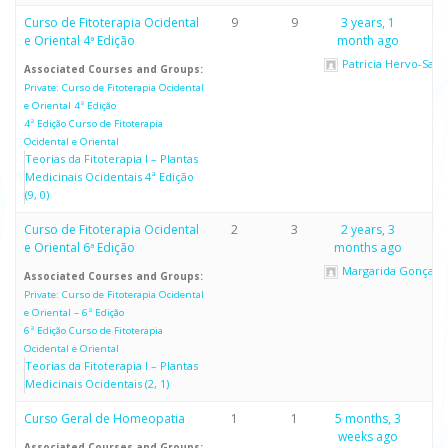
Curso de Fitoterapia Ocidental
9
9
3 years, 1
e Oriental 4ª Edição
month ago
Patricia Hervo-Salio
Associated Courses and Groups:
Private: Curso de Fitoterapia Ocidental
e Oriental 4ª Edição
4ª Edição Curso de Fitoterapia
Ocidental e Oriental
Teorias da Fitoterapia I – Plantas
Medicinais Ocidentais 4ª Edição
(9, 0)
Curso de Fitoterapia Ocidental
2
3
2 years, 3
e Oriental 6ª Edição
months ago
Margarida Gonçalv
Associated Courses and Groups:
Private: Curso de Fitoterapia Ocidental
e Oriental – 6ª Edição
6ª Edição Curso de Fitoterapia
Ocidental e Oriental
Teorias da Fitoterapia I – Plantas
Medicinais Ocidentais (2, 1)
Curso Geral de Homeopatia
1
1
5 months, 3
weeks ago
Associated Courses and Groups: