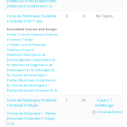
FÓRMULAS PLANTAS MEDICINAIS
ORIENTAIS E OCIDENTAIS (1, 0)
Curso de Fitoterapia Ocidental
0
0
No Topics
e Oriental 2ª Ed 1º ano
Associated Courses and Groups:
Private: Curso de Fitoterapia Ocidental
e Oriental 2ª Edição
2ª Edição Curso de Fitoterapia
Ocidental e Oriental
Dietética e Nutrição (0, 0)
Farmacognosia e Dispensário (0,
0)
Métodos de Diagnóstico da
Fitoterapia II (0, 0)
Patologia I (0,
0)
Teorias da Fitoterapia I –
Plantas Medicinais Ocidentais (0,
0)
Teorias da Fitoterapia II –
Plantas Medicinais Orientais (0, 0)
Curso de Fitoterapia Ocidental
7
16
3 years, 7
e Oriental 3ª Edição
months ago
Fernanda Ramos
Teorias da Fitoterapia I – Plantas
Medicinais Ocidentais 3ª Edição
(7, 9)