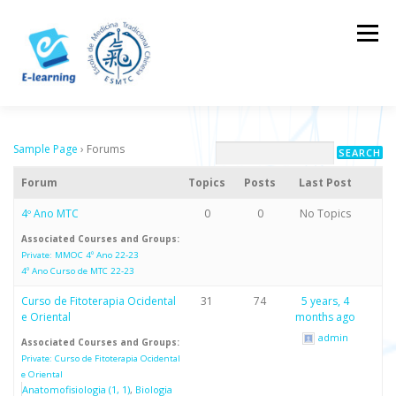
Skip
to
Menu
content
HOME
CONTACTOS
LOG IN
Sample Page
›
Forums
Forum
Topics
Posts
Last Post
4º Ano MTC
0
0
No Topics
Associated Courses and Groups:
Private: MMOC 4º Ano 22-23
4º Ano Curso de MTC 22-23
Curso de Fitoterapia Ocidental
31
74
5 years, 4
e Oriental
months ago
admin
Associated Courses and Groups:
Private: Curso de Fitoterapia Ocidental
e Oriental
Anatomofisiologia (1, 1)
Biologia