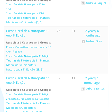
Andreia Raquel Fer
Curso Geral de Homeopatia 1º Ano
1ªEd
Curso Geral de Homeopatia 1ªEd
Teorias da Fitoterapia I – Plantas
Medicinais Ocidentais (1, 0)
Curso Geral de Naturopatia 1º
28
31
2 years, 6
Ano 1ª Edição
months ago
Nelson Silva
Associated Courses and Groups:
Private: Curso Geral de Naturopatia 1º
Ano 1ª Edição
Curso Geral de Naturopatia 1ª Edição
Teorias da Fitoterapia I – Plantas
Medicinais Ocidentais
Naturopatia 1ª Edição (28, 3)
Curso Geral de Naturopatia 1º
8
11
2 years, 1
Ano 2ª Edição
month ago
debora santos
Associated Courses and Groups:
Curso Geral de Naturopatia 2ª Edição
2ª Edição Curso Geral de Naturopatia
Teorias da Fitoterapia I – Plantas
Medicinais Ocidentais