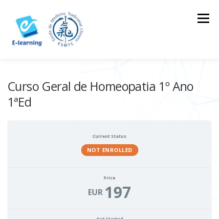
Skip
to
Menu
content
HOME
CONTACTOS
LOG IN
Curso Geral de Homeopatia 1º Ano
1ªEd
Current Status
NOT ENROLLED
Price
197
EUR
Get Started