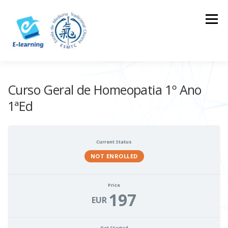
Skip
to
Menu
content
HOME
CONTACTOS
LOG IN
Curso Geral de Homeopatia 1º Ano
1ªEd
Current Status
NOT ENROLLED
Price
197
EUR
Get Started