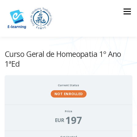
Skip
to
Menu
content
HOME
CONTACTOS
LOG IN
Curso Geral de Homeopatia 1º Ano
1ªEd
Current Status
NOT ENROLLED
Price
197
EUR
Get Started