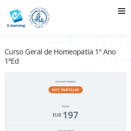
Skip
to
Menu
content
HOME
CONTACTOS
LOG IN
Curso Geral de Homeopatia 1º Ano
1ªEd
Current Status
NOT ENROLLED
Price
197
EUR
Get Started