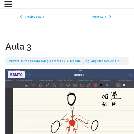
Previous Aula
Next Aula
Aula 3
Private: Curso de Ginecologia em MTC
7ª Modulo – Jing Fang Classics em Fitoterapia