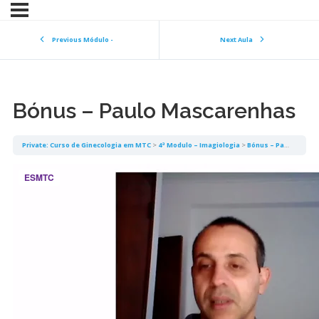
Previous Módulo -
Next Aula
Bónus – Paulo Mascarenhas
Private: Curso de Ginecologia em MTC
4ª Modulo – Imagiologia
Bónus – Paulo Mascarenhas