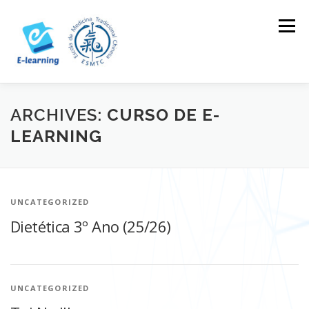
Skip
to
Menu
content
HOME
CONTACTOS
LOG IN
ARCHIVES:
CURSO DE E-
LEARNING
UNCATEGORIZED
Dietética 3º Ano (25/26)
UNCATEGORIZED