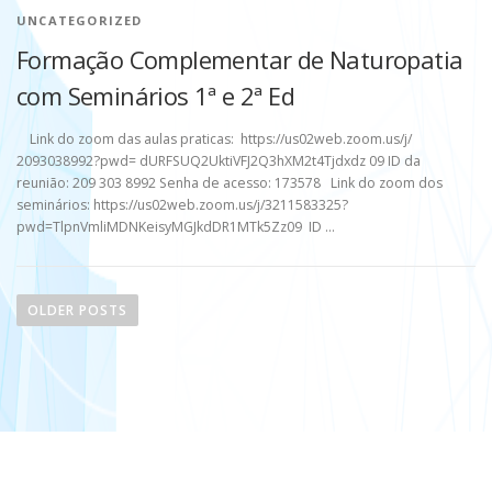
UNCATEGORIZED
Formação Complementar de Naturopatia
com Seminários 1ª e 2ª Ed
Link do zoom das aulas praticas: https://us02web.zoom.us/j/
2093038992?pwd= dURFSUQ2UktiVFJ2Q3hXM2t4Tjdxdz 09 ID da
reunião: 209 303 8992 Senha de acesso: 173578 Link do zoom dos
seminários: https://us02web.zoom.us/j/3211583325?
pwd=TlpnVmliMDNKeisyMGJkdDR1MTk5Zz09 ID …
P
o
OLDER POSTS
s
t
s
n
a
v