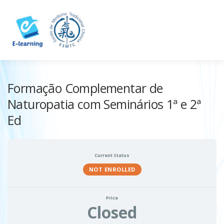
Skip
to
content
HOME
CONTACTOS
LOG IN
Formação Complementar de
Naturopatia com Seminários 1ª e 2ª
Ed
Current Status
NOT ENROLLED
Price
Closed