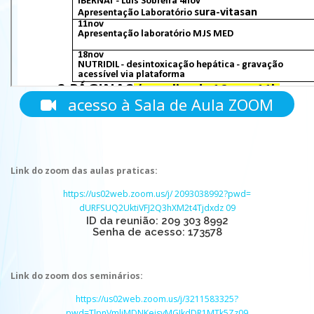
acesso à Sala de Aula ZOOM
Link do zoom das aulas praticas:
https://us02web.zoom.us/j/
2093038992?pwd=
dURFSUQ2UktiVFJ2Q3hXM2t4Tjdxdz
09
ID da reunião: 209 303 8992
Senha de acesso: 173578
Link do zoom dos seminários:
https://us02web.zoom.us/j/3211583325?
pwd=TlpnVmliMDNKeisyMGJkdDR1MTk5Zz09