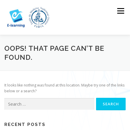
Skip
to
Menu
content
HOME
CONTACTOS
LOG IN
OOPS! THAT PAGE CAN’T BE
FOUND.
It looks like nothing was found at this location. Maybe try one of the links
below or a search?
Search
for:
RECENT POSTS