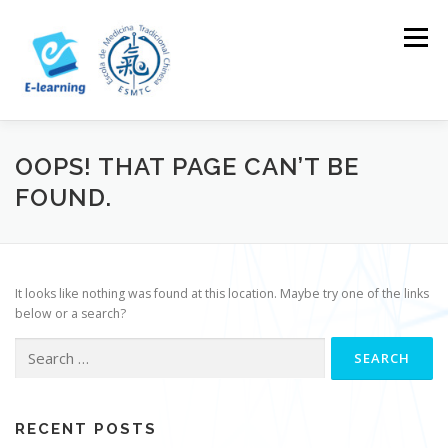
Skip
to
Menu
content
HOME
CONTACTOS
LOG IN
OOPS! THAT PAGE CAN’T BE
FOUND.
It looks like nothing was found at this location. Maybe try one of the links
below or a search?
Search
for:
RECENT POSTS