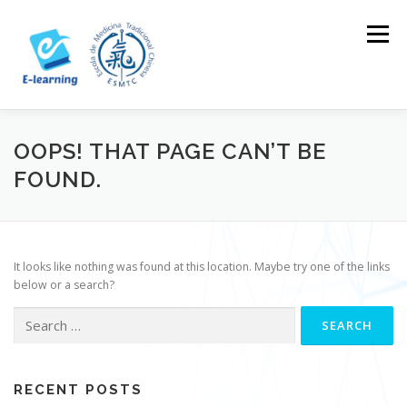
Skip
to
Menu
content
HOME
CONTACTOS
LOG IN
OOPS! THAT PAGE CAN’T BE
FOUND.
It looks like nothing was found at this location. Maybe try one of the links
below or a search?
Search
for:
RECENT POSTS