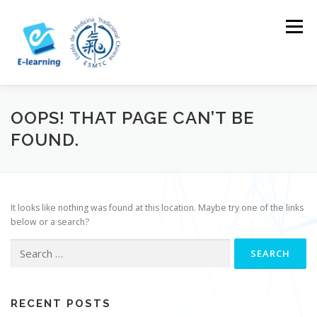
Skip
to
Menu
content
HOME
CONTACTOS
LOG IN
OOPS! THAT PAGE CAN’T BE
FOUND.
It looks like nothing was found at this location. Maybe try one of the links
below or a search?
Search
for:
RECENT POSTS