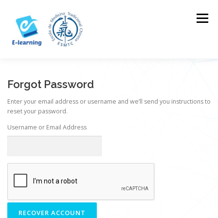
Skip
to
Menu
content
HOME
CONTACTOS
LOG IN
Forgot Password
Enter your email address or username and we’ll send you instructions to
reset your password.
Username or Email Address