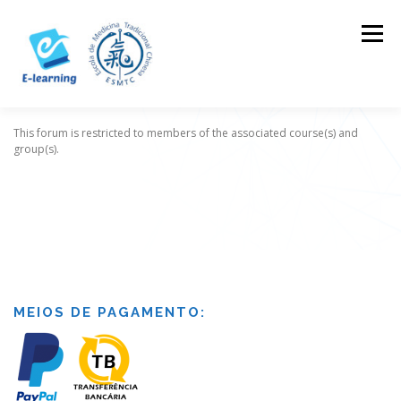
Skip
to
Menu
content
This forum is restricted to members of the associated course(s) and
HOME
CONTACTOS
LOG IN
group(s).
MEIOS DE PAGAMENTO: