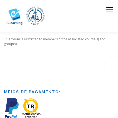
Skip
to
Menu
content
This forum is restricted to members of the associated course(s) and
HOME
CONTACTOS
LOG IN
group(s).
MEIOS DE PAGAMENTO: