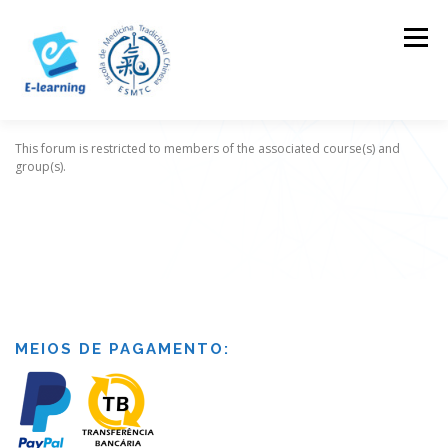
Skip
to
Menu
content
This forum is restricted to members of the associated course(s) and
HOME
CONTACTOS
LOG IN
group(s).
MEIOS DE PAGAMENTO: