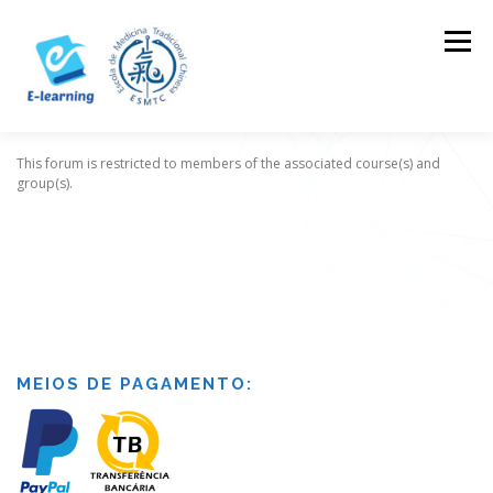
Skip
to
Menu
content
This forum is restricted to members of the associated course(s) and
HOME
CONTACTOS
LOG IN
group(s).
MEIOS DE PAGAMENTO: