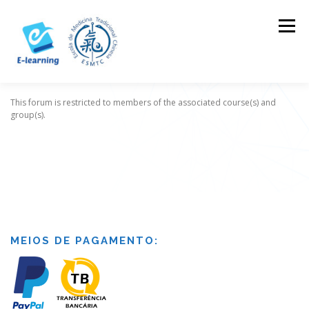
Skip
to
Menu
content
This forum is restricted to members of the associated course(s) and
HOME
CONTACTOS
LOG IN
group(s).
MEIOS DE PAGAMENTO: