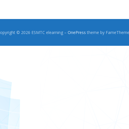
opyright © 2026 ESMTC elearning
–
OnePress
theme by FameThem