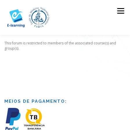
Skip
to
Menu
content
This forum is restricted to members of the associated course(s) and
HOME
CONTACTOS
LOG IN
group(s).
MEIOS DE PAGAMENTO: