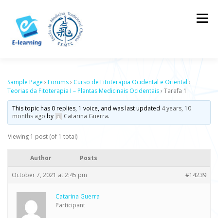
Skip
to
Menu
content
HOME
CONTACTOS
LOG IN
Sample Page
›
Forums
›
Curso de Fitoterapia Ocidental e Oriental
›
Teorias da Fitoterapia I – Plantas Medicinais Ocidentais
›
Tarefa 1
This topic has 0 replies, 1 voice, and was last updated
4 years, 10
months ago
by
Catarina Guerra
.
Viewing 1 post (of 1 total)
Author
Posts
October 7, 2021 at 2:45 pm
#14239
Catarina Guerra
Participant