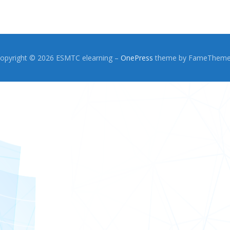
opyright © 2026 ESMTC elearning
–
OnePress
theme by FameThem