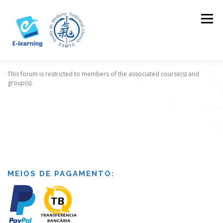
Skip
to
Menu
content
This forum is restricted to members of the associated course(s) and
HOME
CONTACTOS
LOG IN
group(s).
MEIOS DE PAGAMENTO: