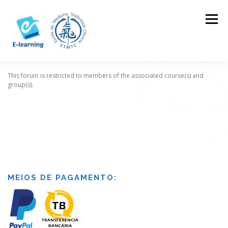
Skip
to
Menu
content
This forum is restricted to members of the associated course(s) and
HOME
CONTACTOS
LOG IN
group(s).
MEIOS DE PAGAMENTO: