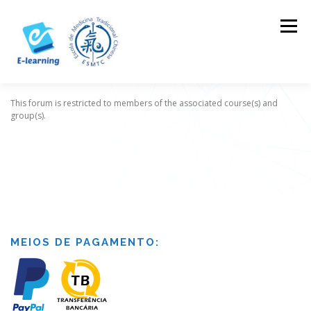
Skip
to
Menu
content
This forum is restricted to members of the associated course(s) and
HOME
CONTACTOS
LOG IN
group(s).
MEIOS DE PAGAMENTO: