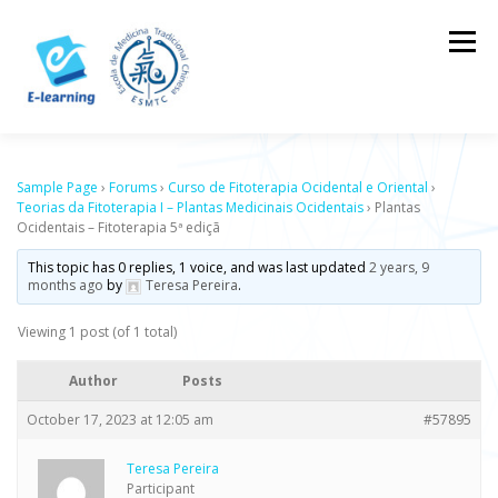
Skip
to
Menu
content
HOME
CONTACTOS
LOG IN
Sample Page
›
Forums
›
Curso de Fitoterapia Ocidental e Oriental
›
Teorias da Fitoterapia I – Plantas Medicinais Ocidentais
›
Plantas
Ocidentais – Fitoterapia 5ª ediçã
This topic has 0 replies, 1 voice, and was last updated
2 years, 9
months ago
by
Teresa Pereira
.
Viewing 1 post (of 1 total)
Author
Posts
October 17, 2023 at 12:05 am
#57895
Teresa Pereira
Participant