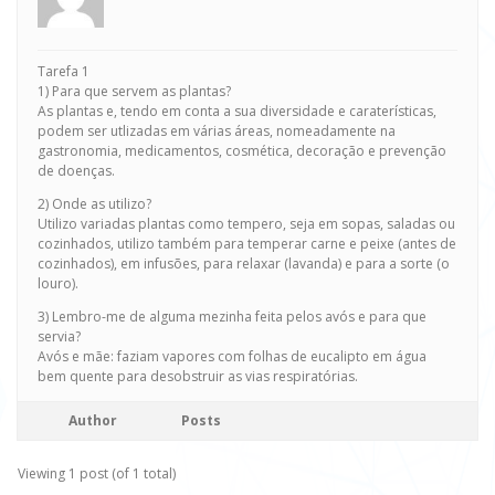
Tarefa 1
1) Para que servem as plantas?
As plantas e, tendo em conta a sua diversidade e caraterísticas,
podem ser utlizadas em várias áreas, nomeadamente na
gastronomia, medicamentos, cosmética, decoração e prevenção
de doenças.
2) Onde as utilizo?
Utilizo variadas plantas como tempero, seja em sopas, saladas ou
cozinhados, utilizo também para temperar carne e peixe (antes de
cozinhados), em infusões, para relaxar (lavanda) e para a sorte (o
louro).
3) Lembro-me de alguma mezinha feita pelos avós e para que
servia?
Avós e mãe: faziam vapores com folhas de eucalipto em água
bem quente para desobstruir as vias respiratórias.
Author
Posts
Viewing 1 post (of 1 total)