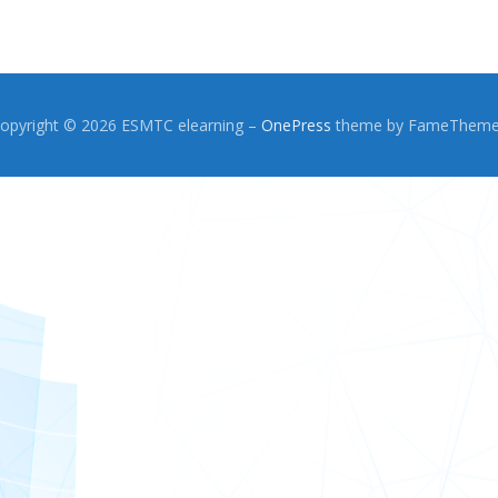
opyright © 2026 ESMTC elearning
–
OnePress
theme by FameThem