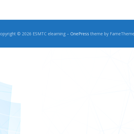
opyright © 2026 ESMTC elearning
–
OnePress
theme by FameThem