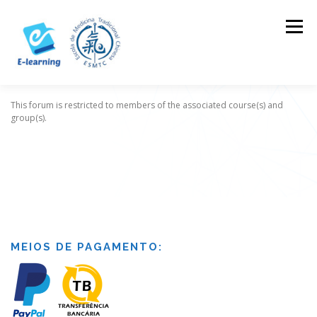
Skip
to
Menu
content
This forum is restricted to members of the associated course(s) and
HOME
CONTACTOS
LOG IN
group(s).
MEIOS DE PAGAMENTO: