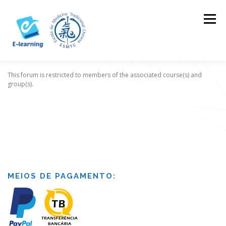
Skip
to
Menu
content
This forum is restricted to members of the associated course(s) and
HOME
CONTACTOS
LOG IN
group(s).
MEIOS DE PAGAMENTO: