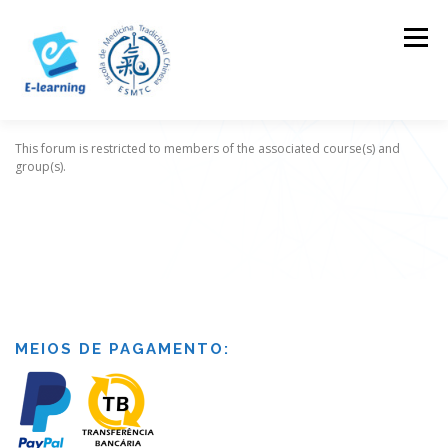
Skip
to
Menu
content
This forum is restricted to members of the associated course(s) and
HOME
CONTACTOS
LOG IN
group(s).
MEIOS DE PAGAMENTO: