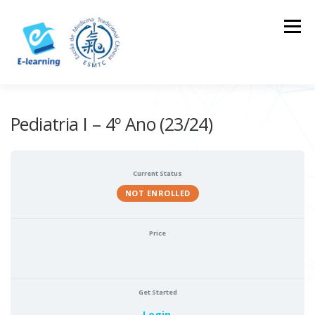
Skip
to
Menu
content
HOME
CONTACTOS
LOG IN
Pediatria I – 4º Ano (23/24)
Current Status
NOT ENROLLED
Price
Get Started
Login