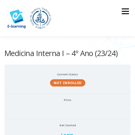
Skip
to
Menu
content
HOME
CONTACTOS
LOG IN
Medicina Interna I – 4º Ano (23/24)
Current Status
NOT ENROLLED
Price
Get Started
Login