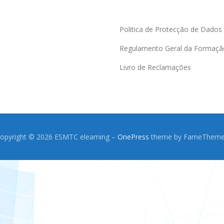
Politica de Protecção de Dados
Regulamento Geral da Formaçã
Livro de Reclamações
opyright © 2026 ESMTC elearning
–
OnePress
theme by FameThem