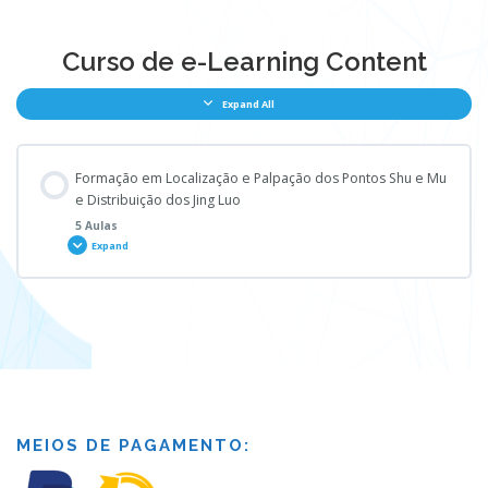
Curso de e-Learning Content
Expand All
Formação em Localização e Palpação dos Pontos Shu e Mu
e Distribuição dos Jing Luo
5 Aulas
Expand
Módulo - Content
0% COMPLETE
0/5 Steps
Anatomia introdução e esqueleto
MEIOS DE PAGAMENTO:
6 níveis energéticos e medidas proporcionais em cuns