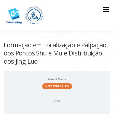
Skip
to
Menu
content
HOME
CONTACTOS
LOG IN
Formação em Localização e Palpação
dos Pontos Shu e Mu e Distribuição
dos Jing Luo
Current Status
NOT ENROLLED
Price