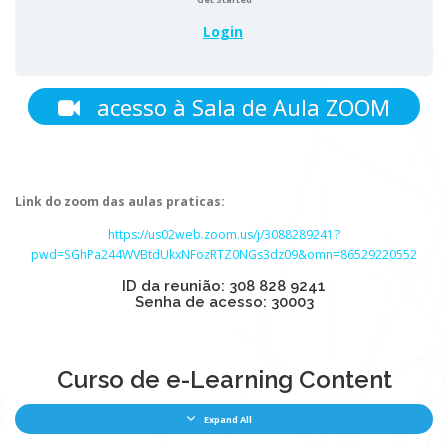
Login
acesso à Sala de Aula ZOOM
Link do zoom das aulas praticas:
https://us02web.zoom.us/j/3088289241?
pwd=SGhPa244WVBtdUkxNFozRTZ0NGs3dz09&omn=86529220552
ID da reunião: 308 828 9241
Senha de acesso: 30003
Curso de e-Learning Content
Expand All