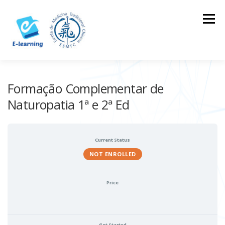
Skip
to
Menu
content
HOME
CONTACTOS
LOG IN
Formação Complementar de
Naturopatia 1ª e 2ª Ed
Current Status
NOT ENROLLED
Price
Get Started