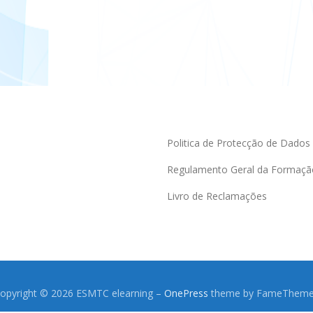
Politica de Protecção de Dados
Regulamento Geral da Formaçã
Livro de Reclamações
opyright © 2026 ESMTC elearning
–
OnePress
theme by FameThem