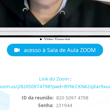
acesso à Sala de Aula ZOOM
Link
do
Zoom
:
.zoom.us/j/82050974798?pwd=BYNcCKN62sJXar9x
ID da reunião:
820 5097 4798
Senha:
231944