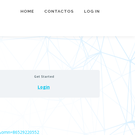
HOME
CONTACTOS
LOG IN
Get Started
Login
9&omn=86529220552