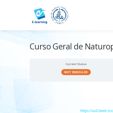
Skip
to
content
Curso Geral de Naturop
Current Status
NOT ENROLLED
https://us02web.