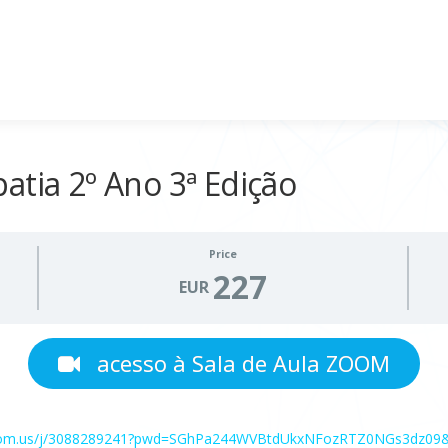
atia 2º Ano 3ª Edição
Price
227
EUR
acesso à Sala de Aula ZOOM
zoom.us/j/3088289241?pwd=SGhPa244WVBtdUkxNFozRTZ0NGs3dz0