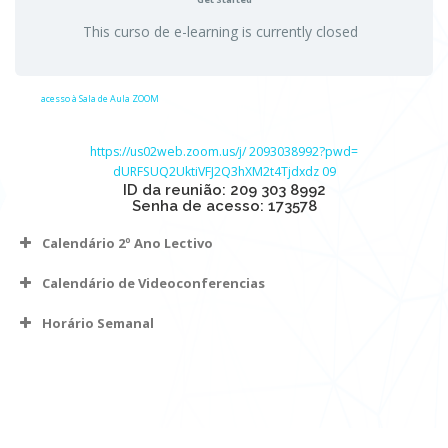
This curso de e-learning is currently closed
acesso à Sala de Aula ZOOM
https://us02web.zoom.us/j/
2093038992?pwd=
dURFSUQ2UktiVFJ2Q3hXM2t4Tjdxdz
09
ID da reunião: 209 303 8992
Senha de acesso: 173578
Calendário 2º Ano Lectivo
Calendário de Videoconferencias
Horário Semanal