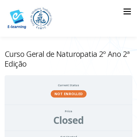
Skip
to
Menu
content
HOME
CONTACTOS
LOG IN
Curso Geral de Naturopatia 2º Ano 2ª
Edição
Current Status
NOT ENROLLED
Price
Closed
Get Started