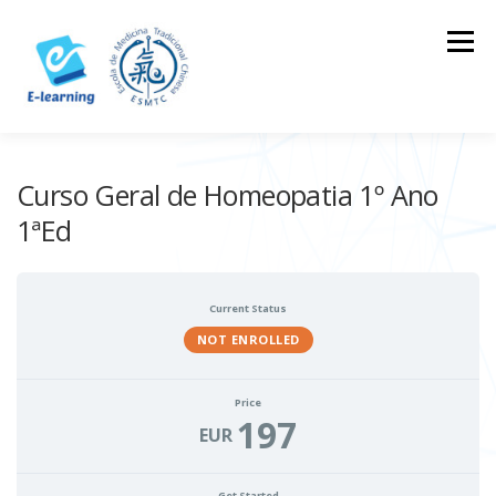
Skip
to
Menu
content
HOME
CONTACTOS
LOG IN
Curso Geral de Homeopatia 1º Ano
1ªEd
Current Status
NOT ENROLLED
Price
197
EUR
Get Started